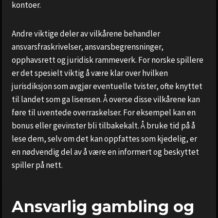
kontoer.
Andre viktige deler av vilkårene behandler
ansvarsfraskrivelser, ansvarsbegrensninger,
opphavsrett og juridisk rammeverk. For norske spillere
er det spesielt viktig å være klar over hvilken
jurisdiksjon som avgjør eventuelle tvister, ofte knyttet
til landet som ga lisensen. Å overse disse vilkårene kan
føre til uventede overraskelser. For eksempel kan en
bonus eller gevinster bli tilbakekalt. Å bruke tid på å
lese dem, selv om det kan oppfattes som kjedelig, er
en nødvendig del av å være en informert og beskyttet
spiller på nett.
Ansvarlig gambling og