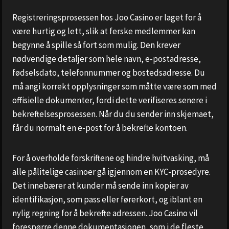
Registreringsprosessen hos Joo Casino er laget for å
være hurtig og lett, slik at ferske medlemmer kan
begynne å spille så fort som mulig. Den krever
nødvendige detaljer som hele navn, e-postadresse,
fødselsdato, telefonnummer og bostedsadresse. Du
må angi korrekt opplysninger som måtte være som med
offisielle dokumenter, fordi dette verifiseres senere i
bekreftelsesprosessen. Når du du sender inn skjemaet,
får du normalt en e-post for å bekrefte kontoen.
For å overholde forskriftene og hindre hvitvasking, må
alle pålitelige casinoer gå igjennom en KYC-prosedyre.
Det innebærer at kunder må sende inn kopier av
identifikasjon, som pass eller førerkort, og iblant en
nylig regning for å bekrefte adressen. Joo Casino vil
forespørre denne dokumentasjonen, som i de fleste