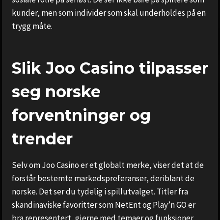
kunder, men som individer som skal underholdes på en
trygg måte.
Slik Joo Casino tilpasser
seg norske
forventninger og
trender
Selv om Joo Casino er et globalt merke, viser det at de
forstår bestemte markedspreferanser, deriblant de
norske. Det ser du tydelig i spillutvalget. Titler fra
skandinaviske favoritter som NetEnt og Play’n GO er
bra representert, gjerne med temaer og funksjoner