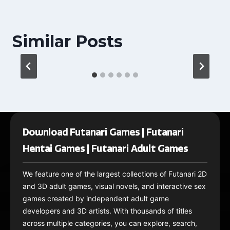
Similar Posts
Download Futanari Games | Futanari
Hentai Games | Futanari Adult Games
We feature one of the largest collections of Futanari 2D
and 3D adult games, visual novels, and interactive sex
games created by independent adult game
developers and 3D artists. With thousands of titles
across multiple categories, you can explore, search,