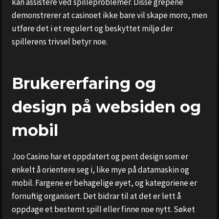
kan assistere ved spilleproblemer. Disse grepene
demonstrerer at casinoet ikke bare vil skape moro, men
utføre det i et regulert og beskyttet miljø der
spillerens trivsel betyr noe.
Brukererfaring og
design på websiden og
mobil
Joo Casino har et oppdatert og pent design som er
enkelt å orientere seg i, like mye på datamaskin og
mobil. Fargene er behagelige øyet, og kategoriene er
fornuftig organisert. Det bidrar til at det er lett å
oppdage et bestemt spill eller finne noe nytt. Søket