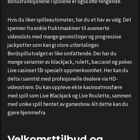
Bonusfunksjonene i spillene er også ofte fengende.
Hvis du liker spilleautomater, har du et hav av valg. Det
spenner fra enkle fruktmaskiner til avanserte
videoslots med mange gevinstlinjer og progressive
jackpotter som kan gi store utbetalinger.
Bordspillutvalget er like omfattende. Der har du
mange varianter av blackjack, rulett, baccarat og poker.
Live casinoet får spesielt oppmerksomhet. Her kan du
delta i sanntid med profesjonelle dealere via HD-
videostrøm. Du kan oppleve ekte kasinoatmosfære
med spill som Live Blackjack og Live Roulette, sammen
med unike spill hentet av gameshow. Alt dette kan du
gjøre hjemmefra.
Velkomsttilbud og