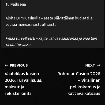
turvallisena.
Aloita Lumi Casinolla – aseta päivittäinen budjetti ja
seuraa menoasi vastuullisesti.
Pelaa turvallisesti – käytä vahvaa salasanaa ja pidä tilin
tiedot turvassa.
Post
PREVIOUS
NEXT
Vauhdikas kasino
Robocat Casino 2026
navigation
2026: Turvallisuus,
– Virallinen
maksut ja
pelikokemus ja
rekisteröinti
kattava katsaus