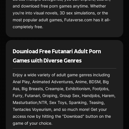
and download free porn games anytime. Whether
you’re into visual novels, 3D sex simulations, or the
most popular adult games, Futaverse.com has it all-
completely free.
Download Free Futanari Adult Porn
Games with Diverse Genres
Enjoy a wide variety of adult game genres including
Anal Play, Animated Adventures, Anime, BDSM, Big
Ass, Big Breasts, Creampie, Exhibitionism, Footjobs,
Furry, Futanari, Groping, Group Sex, Handjobs, Harem,
Masturbation,NTR, Sex Toys, Spanking, Teasing,
Tentacles Voyeurism, and so much more! Get your
access now by hitting the "Download" button on the
game of your choice.