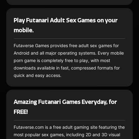
Play Futanari Adult Sex Games on your
mobile.
Futaverse Games provides free adult sex games for
Android and all major operating systems. Every mobile
porn game is completely free to play, with most
downloads available in fast, compressed formats for
quick and easy access.
Amazing Futanari Games Everyday, for
FREE!
Futaverse.com is a free adult gaming site featuring the
most popular sex games, including 2D and 3D visual