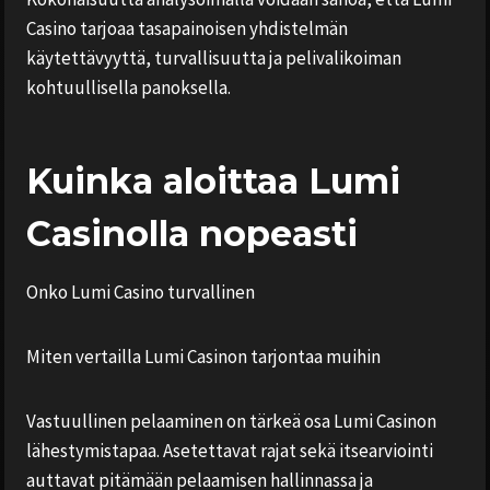
Casino tarjoaa tasapainoisen yhdistelmän
käytettävyyttä, turvallisuutta ja pelivalikoiman
kohtuullisella panoksella.
Kuinka aloittaa Lumi
Casinolla nopeasti
Onko Lumi Casino turvallinen
Miten vertailla Lumi Casinon tarjontaa muihin
Vastuullinen pelaaminen on tärkeä osa Lumi Casinon
lähestymistapaa. Asetettavat rajat sekä itsearviointi
auttavat pitämään pelaamisen hallinnassa ja