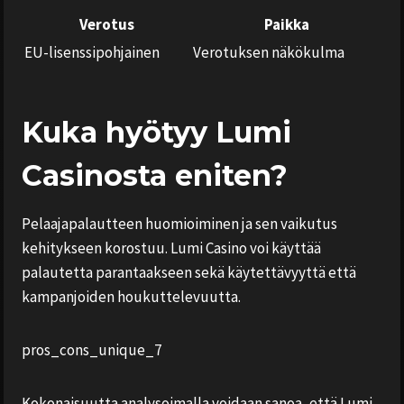
Verotus
Paikka
EU-lisenssipohjainen
Verotuksen näkökulma
Kuka hyötyy Lumi
Casinosta eniten?
Pelaajapalautteen huomioiminen ja sen vaikutus
kehitykseen korostuu. Lumi Casino voi käyttää
palautetta parantaakseen sekä käytettävyyttä että
kampanjoiden houkuttelevuutta.
pros_cons_unique_7
Kokonaisuutta analysoimalla voidaan sanoa, että Lumi