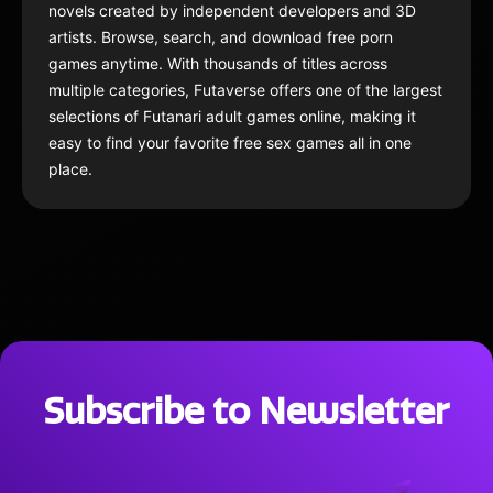
novels created by independent developers and 3D
artists. Browse, search, and download free porn
games anytime. With thousands of titles across
multiple categories, Futaverse offers one of the largest
selections of Futanari adult games online, making it
easy to find your favorite free sex games all in one
place.
Subscribe to Newsletter