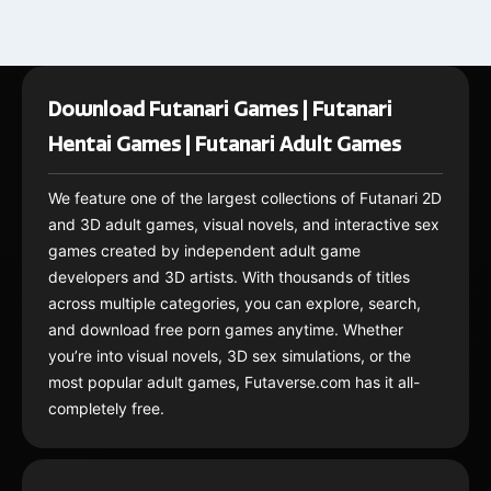
Download Futanari Games | Futanari
Hentai Games | Futanari Adult Games
We feature one of the largest collections of Futanari 2D
and 3D adult games, visual novels, and interactive sex
games created by independent adult game
developers and 3D artists. With thousands of titles
across multiple categories, you can explore, search,
and download free porn games anytime. Whether
you’re into visual novels, 3D sex simulations, or the
most popular adult games, Futaverse.com has it all-
completely free.