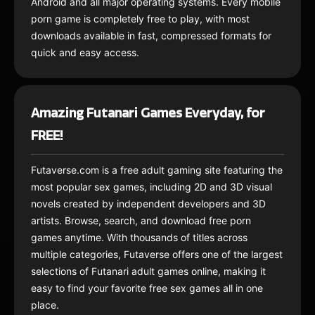
Android and all major operating systems. Every mobile
porn game is completely free to play, with most
downloads available in fast, compressed formats for
quick and easy access.
Amazing Futanari Games Everyday, for
FREE!
Futaverse.com is a free adult gaming site featuring the
most popular sex games, including 2D and 3D visual
novels created by independent developers and 3D
artists. Browse, search, and download free porn
games anytime. With thousands of titles across
multiple categories, Futaverse offers one of the largest
selections of Futanari adult games online, making it
easy to find your favorite free sex games all in one
place.