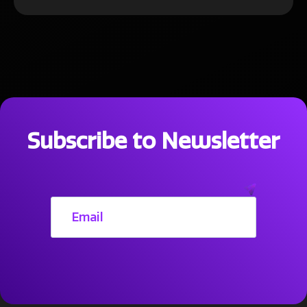
Subscribe to Newsletter