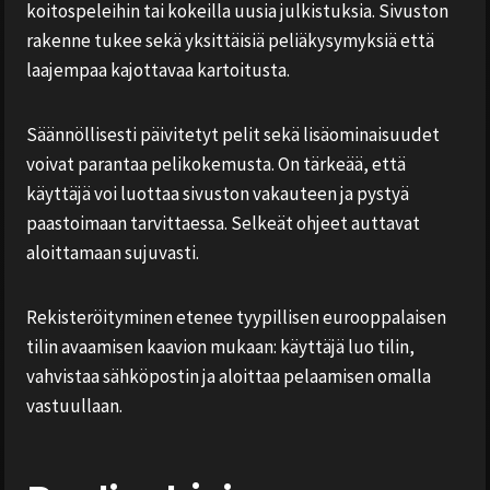
koitospeleihin tai kokeilla uusia julkistuksia. Sivuston
rakenne tukee sekä yksittäisiä peliäkysymyksiä että
laajempaa kajottavaa kartoitusta.
Säännöllisesti päivitetyt pelit sekä lisäominaisuudet
voivat parantaa pelikokemusta. On tärkeää, että
käyttäjä voi luottaa sivuston vakauteen ja pystyä
paastoimaan tarvittaessa. Selkeät ohjeet auttavat
aloittamaan sujuvasti.
Rekisteröityminen etenee tyypillisen eurooppalaisen
tilin avaamisen kaavion mukaan: käyttäjä luo tilin,
vahvistaa sähköpostin ja aloittaa pelaamisen omalla
vastuullaan.