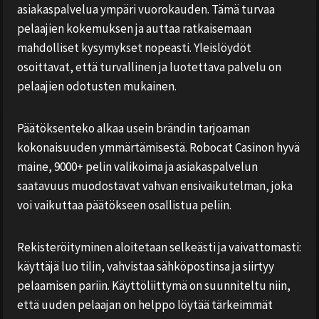
asiakaspalvelua ympäri vuorokauden. Tämä turvaa
pelaajien kokemuksen ja auttaa ratkaisemaan
mahdolliset kysymykset nopeasti. Yleislöydöt
osoittavat, että turvallinen ja luotettava palvelu on
pelaajien odotusten mukainen.
Päätöksenteko alkaa usein brändin tarjoaman
kokonaisuuden ymmärtämisestä. Robocat Casinon hyvä
maine, 9000+ pelin valikoima ja asiakaspalvelun
saatavuus muodostavat vahvan ensivaikutelman, joka
voi vaikuttaa päätökseen osallistua peliin.
Rekisteröityminen aloitetaan selkeästi ja vaivattomasti:
käyttäjä luo tilin, vahvistaa sähköpostinsa ja siirtyy
pelaamisen pariin. Käyttöliittymä on suunniteltu niin,
että uuden pelaajan on helppo löytää tärkeimmät