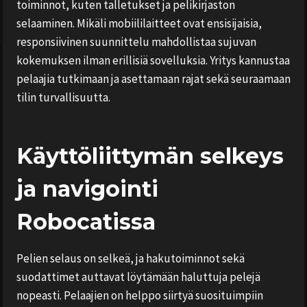
toiminnot, kuten talletukset ja pelikirjaston
selaaminen. Mikäli mobiililaitteet ovat ensisijaisia,
responsiivinen suunnittelu mahdollistaa sujuvan
kokemuksen ilman erillisiä sovelluksia. Yritys kannustaa
pelaajia tutkimaan ja asettamaan rajat sekä seuraamaan
tilin turvallisuutta.
Käyttöliittymän selkeys
ja navigointi
Robocatissa
Pelien selaus on selkeä, ja hakutoiminnot sekä
suodattimet auttavat löytämään haluttuja pelejä
nopeasti. Pelaajien on helppo siirtyä suosituimpiin