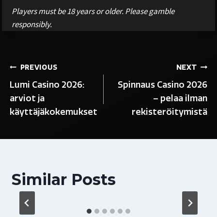
Players must be 18 years or older. Please gamble
responsibly.
Post
PREVIOUS
NEXT
Lumi Casino 2026:
Spinnaus Casino 2026
navigation
arviot ja
– pelaa ilman
käyttäjäkokemukset
rekisteröitymistä
Similar Posts